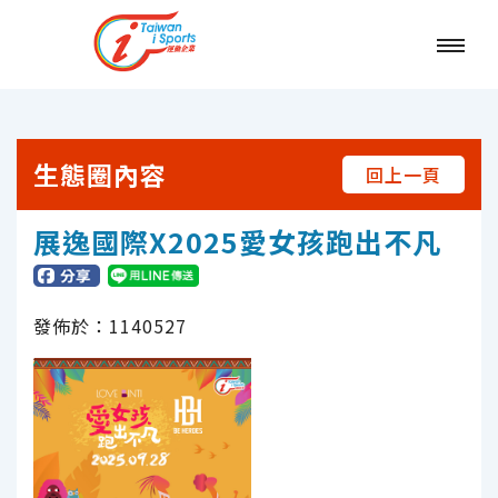
跳
到
主
要
內
:::
容
生態圈內容
回上一頁
展逸國際X2025愛女孩跑出不凡
發佈於：
1140527