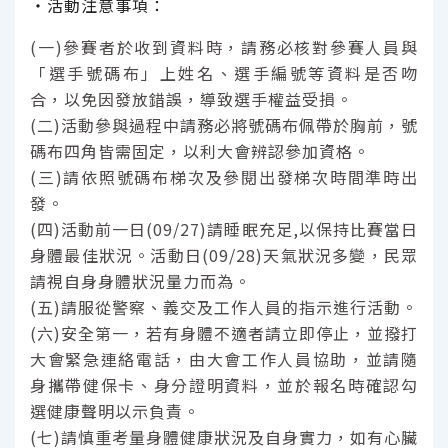
‧活動注意事項：
(一)參賽者於收到資料時，請務必核對參賽人員與
「選手號碼布」上姓名、選手編號等資料是否吻
合，以免因發放錯誤，導致選手權益受損。
(二)活動參與過程中請務必將號碼布佩帶於胸前，號
碼布四角皆需固定，以利大會辨認參加資格。
(三)請依照號碼布梯次及參閱出發梯次時間準時出
發。
(四)活動前一日(09/27)請睡眠充足,以保持比賽當日
身體最佳狀況。活動日(09/28)天氣狀況多變，民眾
請視自身身體狀況量力而為。
(五)請服從警察、義交及工作人員的指示進行活動。
(六)安全第一，若有身體不適者請立即停止，並撥打
大會緊急連絡電話，由大會工作人員協助，並請隨
身攜帶健保卡、身分證明資料，並於報名時確認勾
選健康聲明以示負責。
(七)請慎重考量身體健康狀況及自身實力，如有心臟