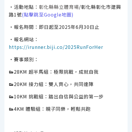
‧活動地點：
彰化縣縣立體育場
/
彰化縣彰化市建興
路1號
(
點擊跳至Google地圖)
‧報名時間：即日起至2025年6月30日止
‧報名網站：
https://irunner.biji.co/2025RunForHer
‧賽事類別：
👟
28KM 超半馬組：極限挑戰，成就自我
👟
20KM 接力組：雙人齊心，共同達陣
👟
10KM 挑戰組：踏出自信與公益的第一步
👟
4KM 體驗組：親子同樂，輕鬆共跑