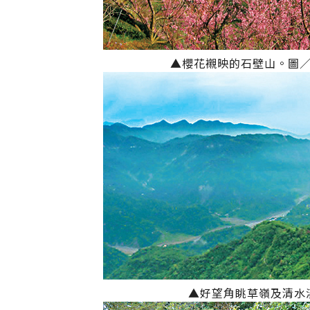
▲櫻花襯映的石壁山。圖
▲好望角眺草嶺及清水