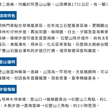
數二高峰，均屬於阿里山山脈。山頂標高1751公尺，有一顆三
環境特色
期熱門景點在草嶺風景區，近年成立石壁風景區後，更開闢
葉林杉仔林步道，再加茶園、咖啡園、日出、夕陽及雲海美
高峰，稜線步道可連走雲嘉南峰。 石壁山除步道外，尚有太
面石、青龍瀑布、飛來石、化石區等景點，石壁與太極峽谷
下豐山石盤谷瀑布的步道已打通，增添旅遊深度和廣度。
登山適時
壁山是雲林縣第一高峰，山頂為一平坦地，天氣晴朗時，可
暑勝地，但因長年雲霧籠罩，濕氣很重，夏季螞蝗甚多。
步程情報
.九芎神木停車場：登山口→稜線觀景台→石壁山三角點，約1.5
)：木製步道→嘉南雲峰→石壁山三角點，約2小時登頂。