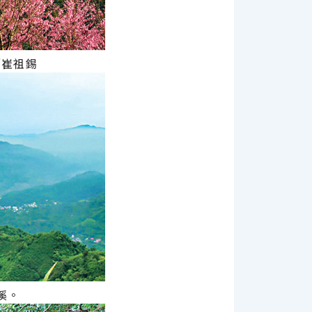
／崔祖錫
溪。