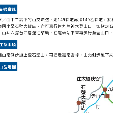
交通資訊
車／由中二高下竹山交流道，走149縣道再接149乙縣道，於桶
嶺國小至石壁大飯店，亦可直行達九芎神木登山口，如欲走石
／由斗六搭台西客運往草嶺，在龍頭站下車再步行至登山口
注意事項
議由南側步道上登石壁山，再連走嘉南雲峰，由北側步道下
山岳地圖