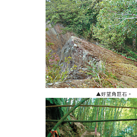
▲好望角巨石。