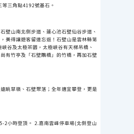
等三角點4192號基石。
出石壁山南北側步道、蓮心池石壁仙谷步道、
景，美得讓遊客留連忘返！石壁山是雲林縣第
極峽谷及太極茶園，太極峽谷有天梯吊橋、
間尚有竹亭及「石壁鷴橋」的竹橋，再加石壁
以遠眺草嶺、石壁聚落；全年適宜攀登，更是
-2小時登頂。 2.嘉南雲峰停車場(北側登山