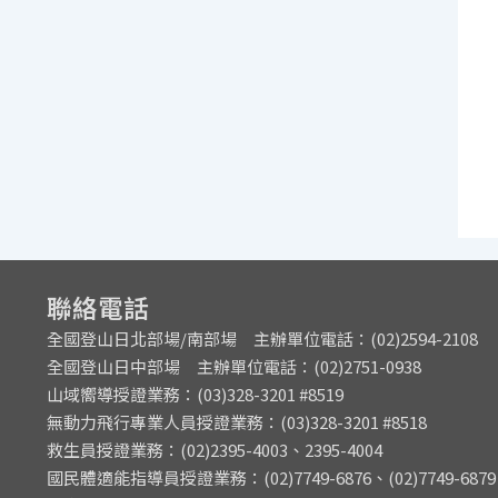
聯絡電話
全國登山日北部場/南部場 主辦單位電話：(02)2594-2108
全國登山日中部場 主辦單位電話：(02)2751-0938
山域嚮導授證業務：(03)328-3201 #8519
無動力飛行專業人員授證業務：(03)328-3201 #8518
救生員授證業務：(02)2395-4003、2395-4004
國民體適能指導員授證業務：(02)7749-6876、(02)7749-6879