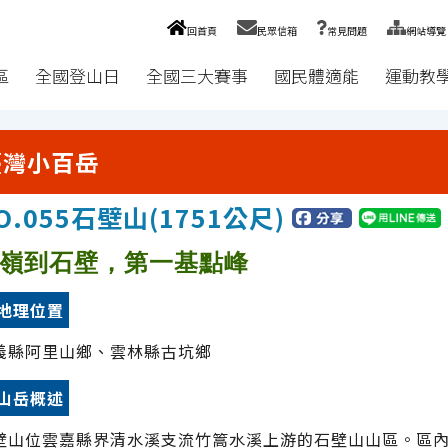
回首頁
民眾信箱
常見問題
網站導覽
區
全國登山日
全國三大賽事
國民體適能
運動教
臺灣小百岳
O.
055
石壁山
(
1751
公尺)
嶺到石壁，第一基點峰
地理位置
義縣阿里山鄉、雲林縣古坑鄉
山岳概述
壁山位雲嘉縣界清水溪支流竹篙水溪上游的石壁山山區。區