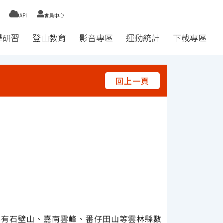
API
會員中心
學研習
登山教育
影音專區
運動統計
下載專區
回上一頁
內有石壁山、嘉南雲峰、番仔田山等雲林縣數