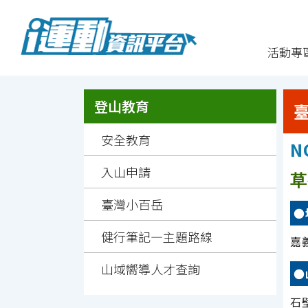
跳
:::
活動專
到
主
要
內
容
:::
:::
登山教育
安全教育
N
入山申請
草
臺灣小百岳
●
健行筆記—主題路線
嘉
山域嚮導人才查詢
●
石