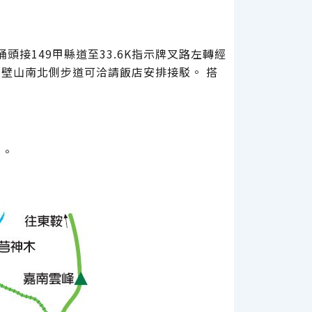
頭接149甲縣道至33.6K指示牌叉路左轉經
壁山南北側步道可洽請飯店安排接駁。 搭
。
來。