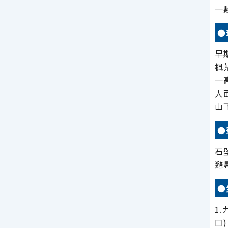
一
●
早
楓
一
人
山
●
石
避
●
1
口