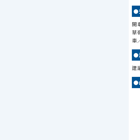
●
開
草
車
●
建
●